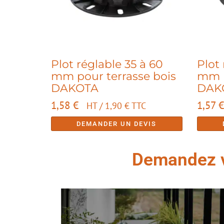
Plot réglable 35 à 60
Plot 
mm pour terrasse bois
mm p
DAKOTA
DAK
1,58
€
1,57
€
HT /
1,90
€
TTC
DEMANDER UN DEVIS
Demandez vo