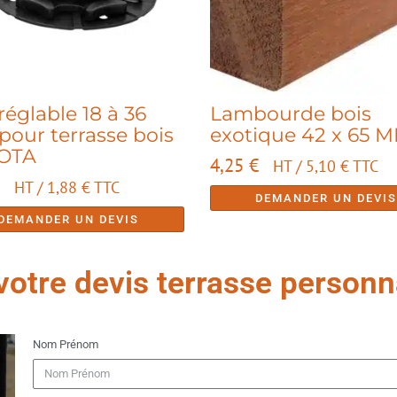
réglable 18 à 36
Lambourde bois
our terrasse bois
exotique 42 x 65 
OTA
4,25
€
HT /
5,10
€
TTC
HT /
1,88
€
TTC
DEMANDER UN DEVI
DEMANDER UN DEVIS
tre devis terrasse personna
Nom Prénom