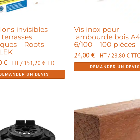
ions invisibles
Vis inox pour
 terrasses
lambourde bois A
iques – Roots
6/100 – 100 pièces
LEK
24,00
€
HT /
28,80
€
TTC
00
€
HT /
151,20
€
TTC
DEMANDER UN DEVI
DEMANDER UN DEVIS