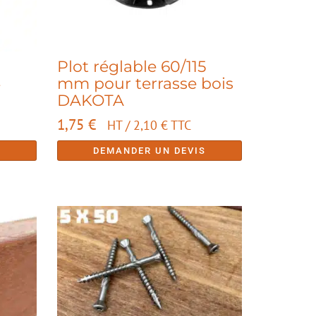
Plot réglable 60/115
4
mm pour terrasse bois
DAKOTA
1,75
€
HT /
2,10
€
TTC
S
DEMANDER UN DEVIS