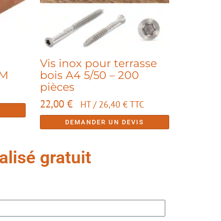
Vis inox pour terrasse
MM
bois A4 5/50 – 200
pièces
22,00
€
HT /
26,40
€
TTC
S
DEMANDER UN DEVIS
lisé gratuit