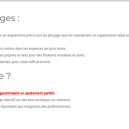
ges :
t un alignement précis lors du perçage tout en maintenant un espacement idéal ent
écis, même dans les essences les plus dures.
propres et nets pour des fixations invisibles et sûres.
tenses, pour visser efficacement.
e ?
arantissant un ajustement parfait.
ge intensif sur des bois exotiques ou résineux.
en répondant aux exigences des professionnels.