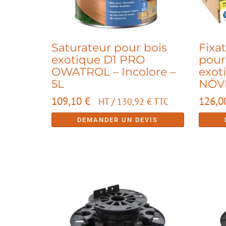
Saturateur pour bois
Fixat
exotique D1 PRO
pour
OWATROL – Incolore –
exot
5L
NÖV
109,10
€
126,
HT /
130,92
€
TTC
DEMANDER UN DEVIS