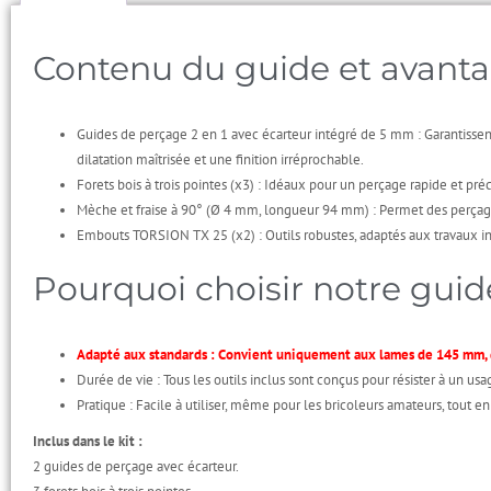
Contenu du guide et avanta
Guides de perçage 2 en 1 avec écarteur intégré de 5 mm : Garantissen
dilatation maîtrisée et une finition irréprochable.
Forets bois à trois pointes (x3) : Idéaux pour un perçage rapide et pr
Mèche et fraise à 90° (Ø 4 mm, longueur 94 mm) : Permet des perçages 
Embouts TORSION TX 25 (x2) : Outils robustes, adaptés aux travaux in
Pourquoi choisir notre guid
Adapté aux standards : Convient uniquement aux lames de 145 mm, g
Durée de vie : Tous les outils inclus sont conçus pour résister à un usa
Pratique : Facile à utiliser, même pour les bricoleurs amateurs, tout 
Inclus dans le kit :
2 guides de perçage avec écarteur.