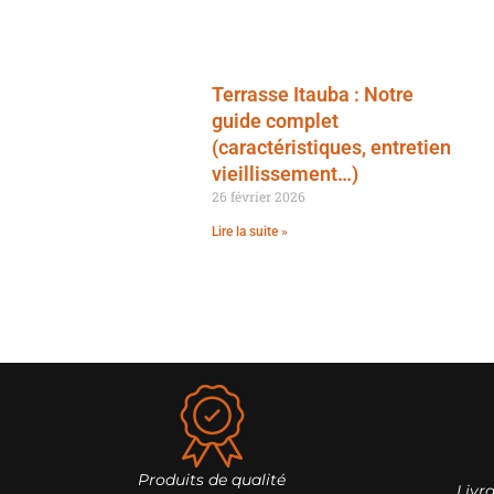
Terrasse Itauba : Notre
guide complet
(caractéristiques, entretien
vieillissement…)
26 février 2026
Lire la suite »
Produits de qualité
Livr