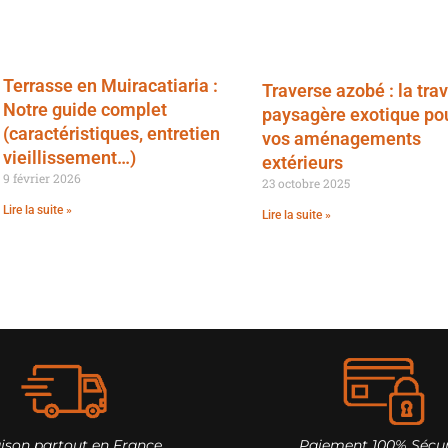
Terrasse en Muiracatiaria :
Traverse azobé : la tra
Notre guide complet
paysagère exotique po
(caractéristiques, entretien
vos aménagements
vieillissement…)
extérieurs
9 février 2026
23 octobre 2025
Lire la suite »
Lire la suite »
aison partout en France
Paiement 100% Sécur