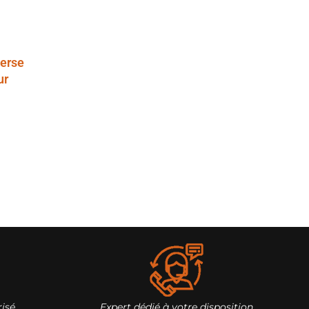
verse
ur
isé
Expert dédié à votre disposition