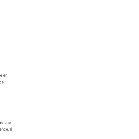
se en
ce.
tre une
nce. Il