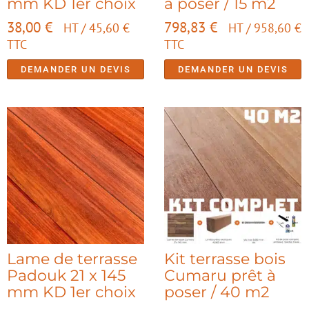
mm KD 1er choix
à poser / 15 m2
38,00
€
798,83
€
HT /
45,60
€
HT /
958,60
€
TTC
TTC
DEMANDER UN DEVIS
DEMANDER UN DEVIS
Lame de terrasse
Kit terrasse bois
Padouk 21 x 145
Cumaru prêt à
mm KD 1er choix
poser / 40 m2