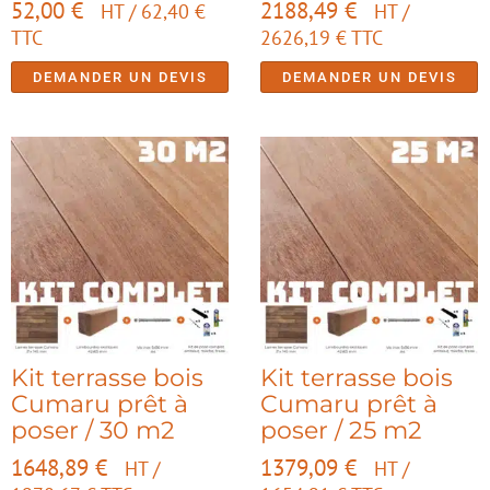
52,00
€
2188,49
€
HT /
62,40
€
HT /
TTC
2626,19
€
TTC
DEMANDER UN DEVIS
DEMANDER UN DEVIS
Kit terrasse bois
Kit terrasse bois
Cumaru prêt à
Cumaru prêt à
poser / 30 m2
poser / 25 m2
1648,89
€
1379,09
€
HT /
HT /