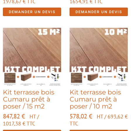
1978,67
€
TTC
1654,91
€
TTC
DEMANDER UN DEVIS
DEMANDER UN DEVIS
Kit terrasse bois
Kit terrasse bois
Cumaru prêt à
Cumaru prêt à
poser / 15 m2
poser / 10 m2
847,82
€
578,02
€
HT /
HT /
693,62
€
1017,38
€
TTC
TTC