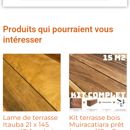
Produits qui pourraient vous
intéresser
Lame de terrasse
Kit terrasse bois
Itauba 21 x 145
Muiracatiara prêt