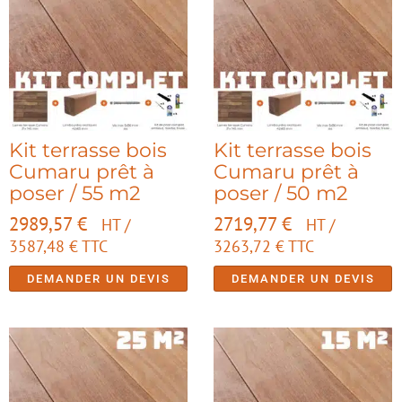
Kit terrasse bois
Kit terrasse bois
Cumaru prêt à
Cumaru prêt à
poser / 55 m2
poser / 50 m2
2989,57
€
2719,77
€
HT /
HT /
3587,48
€
TTC
3263,72
€
TTC
DEMANDER UN DEVIS
DEMANDER UN DEVIS