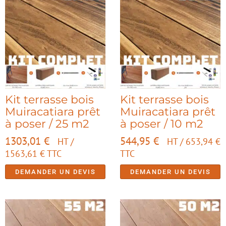
Kit terrasse bois
Kit terrasse bois
Muiracatiara prêt
Muiracatiara prêt
à poser / 25 m2
à poser / 10 m2
1303,01
€
544,95
€
HT /
HT /
653,94
€
1563,61
€
TTC
TTC
DEMANDER UN DEVIS
DEMANDER UN DEVIS