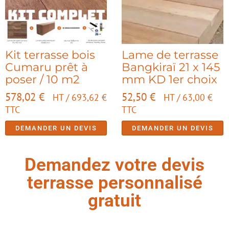
Kit terrasse bois
Lame de terrasse
Cumaru prêt à
Bangkiraï 21 x 145
poser / 10 m2
mm KD 1er choix
578,02
€
52,50
€
HT /
693,62
€
HT /
63,00
€
TTC
TTC
DEMANDER UN DEVIS
DEMANDER UN DEVIS
Demandez votre devis
terrasse personnalisé
gratuit