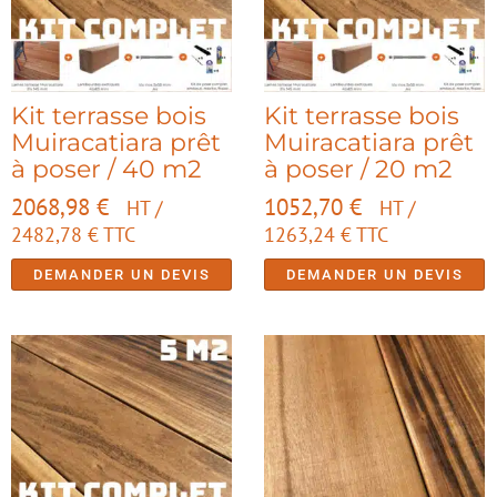
Kit terrasse bois
Kit terrasse bois
Muiracatiara prêt
Muiracatiara prêt
à poser / 40 m2
à poser / 20 m2
2068,98
€
1052,70
€
HT /
HT /
2482,78
€
TTC
1263,24
€
TTC
DEMANDER UN DEVIS
DEMANDER UN DEVIS