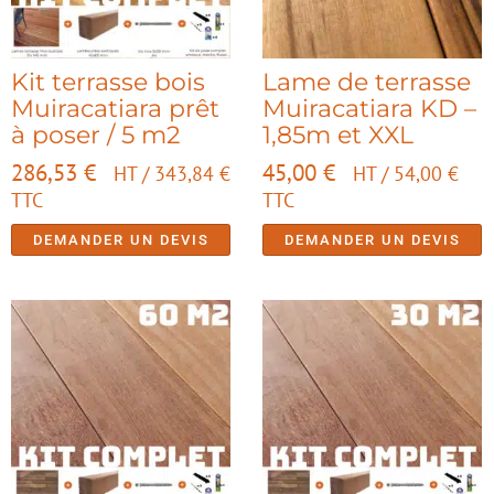
Kit terrasse bois
Lame de terrasse
Muiracatiara prêt
Muiracatiara KD –
à poser / 5 m2
1,85m et XXL
286,53
€
45,00
€
HT /
343,84
€
HT /
54,00
€
TTC
TTC
DEMANDER UN DEVIS
DEMANDER UN DEVIS