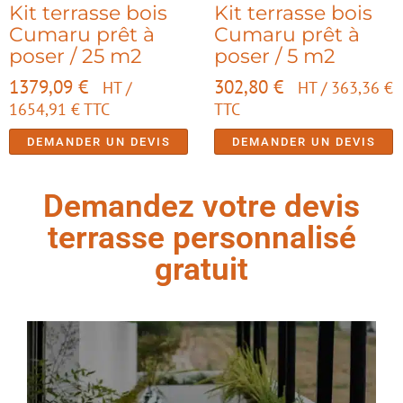
Kit terrasse bois
Kit terrasse bois
Cumaru prêt à
Cumaru prêt à
poser / 25 m2
poser / 5 m2
1379,09
€
302,80
€
HT /
HT /
363,36
€
1654,91
€
TTC
TTC
DEMANDER UN DEVIS
DEMANDER UN DEVIS
Demandez votre devis
terrasse personnalisé
gratuit