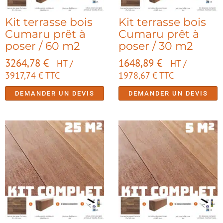
Kit terrasse bois
Kit terrasse bois
Cumaru prêt à
Cumaru prêt à
poser / 60 m2
poser / 30 m2
3264,78
€
1648,89
€
HT /
HT /
3917,74
€
TTC
1978,67
€
TTC
DEMANDER UN DEVIS
DEMANDER UN DEVIS